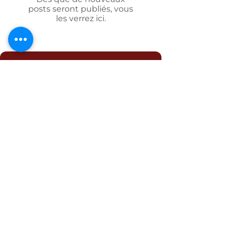
posts seront publiés, vous
les verrez ici.
Un contenu ancré dans la
science, livré directement
dans votre boîte.
1 article par mois. Pas de spam. Des
ressources immédiatement applicables.
S'INSCRIRE
À Propos