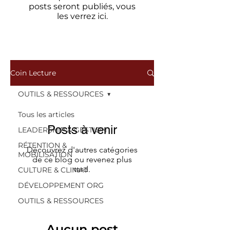
posts seront publiés, vous
les verrez ici.
Coin Lecture
OUTILS & RESSOURCES
Tous les articles
Posts à venir
LEADERSHIP & GESTION
RÉTENTION &
Découvrez d'autres catégories
MOBILISATION
de ce blog ou revenez plus
tard.
CULTURE & CLIMAT
DÉVELOPPEMENT ORG
OUTILS & RESSOURCES
Aucun post