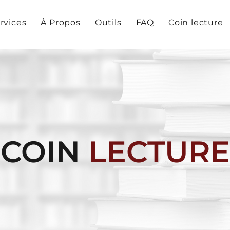
rvices
À Propos
Outils
FAQ
Coin lecture
COIN
LECTURE