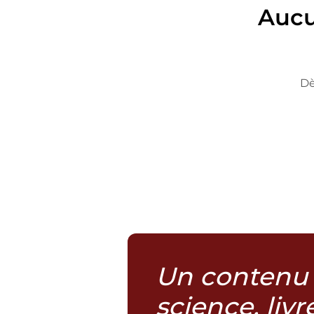
Aucu
Dè
Un contenu 
science, liv