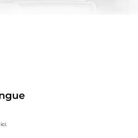
angue
ci.