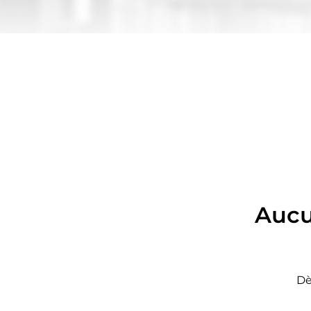
Aucu
Dè