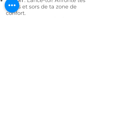
Action
: Lance-toi! Affronte tes
peurs et sors de ta zone de
confort.
Nul la prétention de dire que
c'est facile
!
C'est un combat constant,
mais je suis convaincue que ça
vaut la peine d'en prendre
conscience pour repousser
notre propre limite et voir ou
tu peux atterrir. si tu es
émancipé de l'approbation
constante des autres qui
t'entourent.
Prends la parole, monte sur la
scène, et n'oublie pas : Si tu
dois douter de quelque chose,
doute de tes limites.
Bonne réflexion!