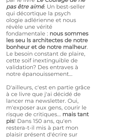
par le livre
Le Courage de ne
pas être aimé
. Un best-seller
qui décortique la psych
ologie adlérienne et nous
révèle une vérité
fondamentale :
nous sommes
les seu ls architectes de notre
bonheur et de notre malheur
.
Le besoin constant de plaire,
cette soif inextinguible de
validation? Des entraves à
notre épanouissement...
D'ailleurs, c'est en partie grâce
à ce livre que j'ai décidé de
lancer ma newsletter. Oui,
m'exposer aux gens, courir le
risque de critiques...
mais tant
pis
! Dans 150 ans, qu'en
restera-t-il mis à part mon
plaisir présent d'écrire sur